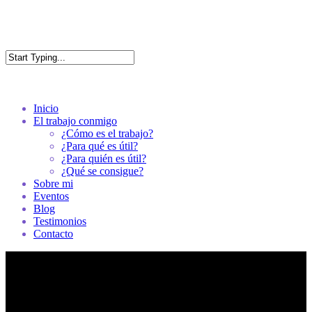
Skip
to
main
content
Eva Wodnik
Close
Search
Menu
Inicio
El trabajo conmigo
¿Cómo es el trabajo?
¿Para qué es útil?
¿Para quién es útil?
¿Qué se consigue?
Sobre mi
Eventos
Blog
Testimonios
Contacto