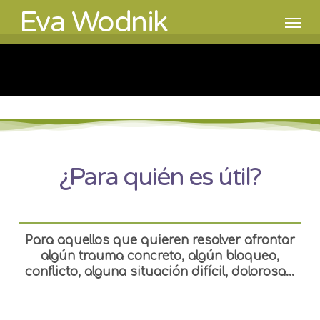
Skip
Eva Wodnik
Men
to
main
content
¿Para quién es útil?
Para aquellos que quieren resolver afrontar
algún trauma concreto, algún bloqueo,
conflicto, alguna situación difícil, dolorosa…