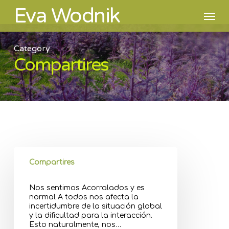
Skip
Eva Wodnik
Men
to
main
content
Category
Compartires
Compartires
Nos sentimos Acorralados y es
normal A todos nos afecta la
incertidumbre de la situación global
y la dificultad para la interacción.
Esto naturalmente, nos…